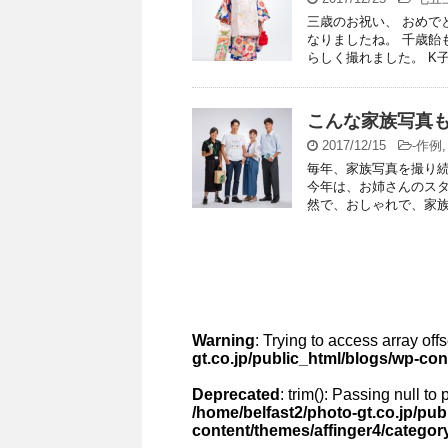
三歳のお祝い、 おめで
なりましたね。 千歳飴
らしく撮れました。 K子ち
こんな家族写真
2017/12/15
-
作例
毎年、家族写真を撮り続
今年は、お姉さんのスタ
然で、おしゃれで、家族4
Warning
: Trying to access array off
gt.co.jp/public_html/blogs/wp-co
Deprecated
: trim(): Passing null to
/home/belfast2/photo-gt.co.jp/pub
content/themes/affinger4/categor