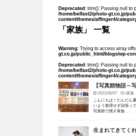
Deprecated
: trim(): Passing null to
/home/belfast2/photo-gt.co.jp/pub
content/themes/affinger4/categor
「家族」 一覧
Warning
: Trying to access array off
gt.co.jp/public_html/blogs/wp-co
Deprecated
: trim(): Passing null to
/home/belfast2/photo-gt.co.jp/pub
content/themes/affinger4/categor
【写真館物語～
2021/06/07
-
家族
こんにちは！だんだん夏
いよう無理せず頑張って
写真館で残す家族 ...
生まれてきてくれ