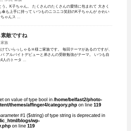
とう。K子ちゃん。 たくさんのたくさんの愛情に包まれて 大きく
も傘も上手に持って いつものニコニコ笑顔のK子ちゃんが かわい
ゃんス ...
も素敵ですね
,
家族
けていらっしゃるＨ様ご家族です。 毎回テーマがあるのですが、
バ アルバイトデビューと弟さんの受験勉強がテーマ。 いつも自
人のトータ ...
set on value of type bool in
/home/belfast2/photo-
ntent/themes/affinger4/category.php
on line
119
 parameter #1 ($string) of type string is deprecated in
lic_html/blogs/wp-
y.php
on line
119