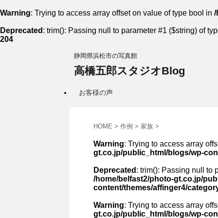
Warning
: Trying to access array offset on value of type bool in
/
Deprecated
: trim(): Passing null to parameter #1 ($string) of ty
204
静岡県浜松市の写真館
高橋五郎スタジオBlog
お客様の声
HOME
>
作例
>
家族
>
Warning
: Trying to access array off
gt.co.jp/public_html/blogs/wp-co
Deprecated
: trim(): Passing null to
/home/belfast2/photo-gt.co.jp/pub
content/themes/affinger4/categor
Warning
: Trying to access array off
gt.co.jp/public_html/blogs/wp-co