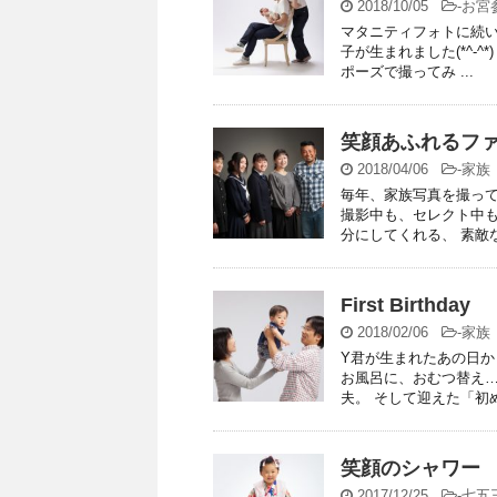
2018/10/05
-
お宮
マタニティフォトに続い
子が生まれました(*^-^
ポーズで撮ってみ ...
笑顔あふれるフ
2018/04/06
-
家族
毎年、家族写真を撮って
撮影中も、セレクト中も
分にしてくれる、 素敵な
First Birthday
2018/02/06
-
家族
Y君が生まれたあの日か
お風呂に、おむつ替え…
夫。 そして迎えた「初め
笑顔のシャワー
2017/12/25
-
七五