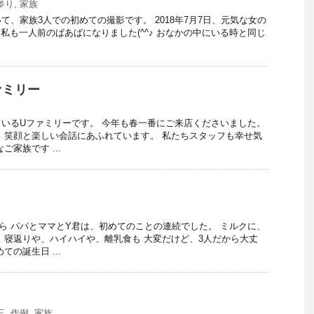
参り
,
家族
て、家族3人での初めての撮影です。 2018年7月7日、元気な女の
*) 私も一人前のばあばになりました(^^♪ おなかの中にいる時と同じ
ァミリー
いるUファミリーです。 今年も春一番にご来店くださいました。
 笑顔と楽しい会話にあふれています。 私たちスタッフも幸せ気
ご家族です ...
ら パパとママとY君は、初めてのことの連続でした。 ミルクに、
 寝返りや、ハイハイや、離乳食も 大変だけど、3人だから大丈
ての誕生日 ...
三
,
作例
,
家族