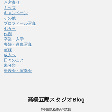
お宮参り
キッズ
キャンペーン
その他
プロフィール写真
七五三
作例
卒業・入学
夫婦・肖像写真
家族
成人式
日々のこと
未分類
発表会・演奏会
高橋五郎スタジオBlog
静岡県浜松市の写真館