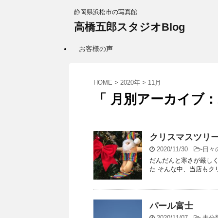
静岡県浜松市の写真館
高橋五郎スタジオBlog
お客様の声
HOME
>
2020年
>
11月
「 月別アーカイブ：2
クリスマスツリ
2020/11/30
-
日々
だんだんと寒さが厳しく
た そんな中、当店もクリ
パール富士
2020/11/07
-
未分