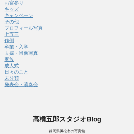
お宮参り
キッズ
キャンペーン
その他
プロフィール写真
七五三
作例
卒業・入学
夫婦・肖像写真
家族
成人式
日々のこと
未分類
発表会・演奏会
高橋五郎スタジオBlog
静岡県浜松市の写真館