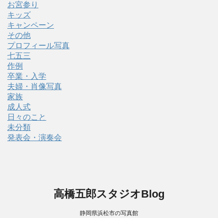
お宮参り
キッズ
キャンペーン
その他
プロフィール写真
七五三
作例
卒業・入学
夫婦・肖像写真
家族
成人式
日々のこと
未分類
発表会・演奏会
高橋五郎スタジオBlog
静岡県浜松市の写真館