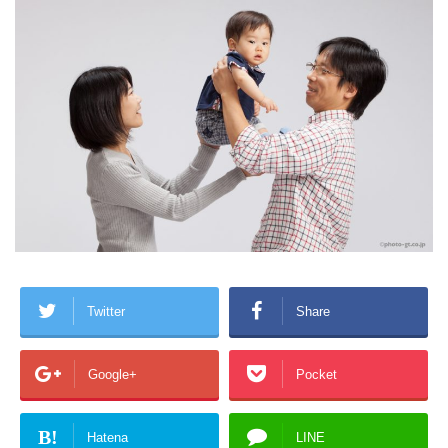
Twitter
Share
Google+
Pocket
B!
Hatena
LINE