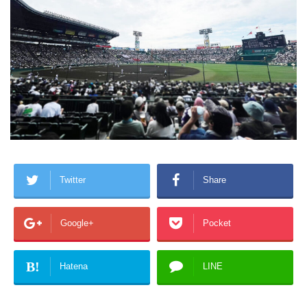
Twitter
Share
Google+
Pocket
B!
Hatena
LINE