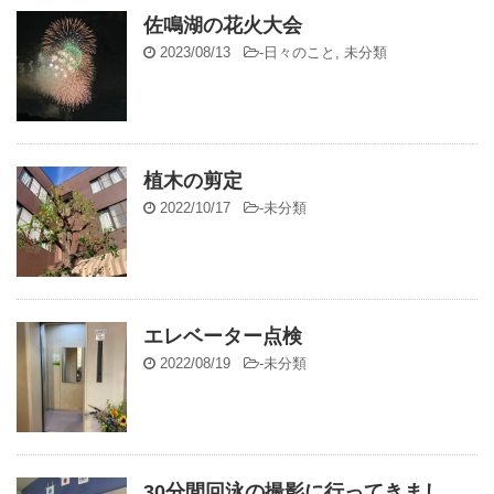
佐鳴湖の花火大会
2023/08/13
-
日々のこと
,
未分類
植木の剪定
2022/10/17
-
未分類
エレベーター点検
2022/08/19
-
未分類
30分間回泳の撮影に行ってきまし