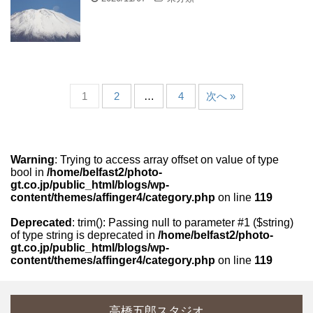
1
2
…
4
次へ »
Warning
: Trying to access array offset on value of type
bool in
/home/belfast2/photo-
gt.co.jp/public_html/blogs/wp-
content/themes/affinger4/category.php
on line
119
Deprecated
: trim(): Passing null to parameter #1 ($string)
of type string is deprecated in
/home/belfast2/photo-
gt.co.jp/public_html/blogs/wp-
content/themes/affinger4/category.php
on line
119
高橋五郎スタジオ