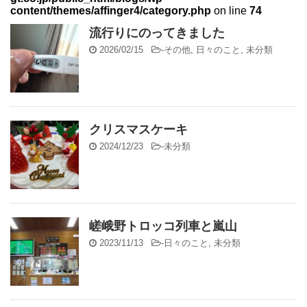
content/themes/affinger4/category.php
on line
74
流行りにのってきました
2026/02/15
-
その他
,
日々のこと
,
未分類
クリスマスケーキ
2024/12/23
-
未分類
嵯峨野トロッコ列車と嵐山
2023/11/13
-
日々のこと
,
未分類