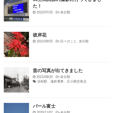
た！
2022/07/25
-
未分類
彼岸花
2021/09/25
-
日々のこと
,
未分類
昔の写真が出てきました
2021/09/20
-
未分類
浜松駅、遠鉄電車、広小路交差点
パール富士
2020/11/07
-
未分類