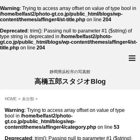
Warning
: Trying to access array offset on value of type bool in
/home/belfast2/photo-gt.co.jp/public_html/blogs/wp-
content/themes/affinger4/st-title.php
on line
204
Deprecated
: trim(): Passing null to parameter #1 ($string) of
type string is deprecated in
/home/belfast2/photo-
gt.co.jp/public_html/blogs/wp-content/themes/affinger4/st-
title.php
on line
204
静岡県浜松市の写真館
高橋五郎スタジオBlog
HOME
>
未分類
>
Warning
: Trying to access array offset on value of type
bool in
/home/belfast2/photo-
gt.co.jp/public_html/blogs/wp-
content/themes/affinger4/category.php
on line
53
Deprecated
: trim(): Passing null to parameter #1 ($string)