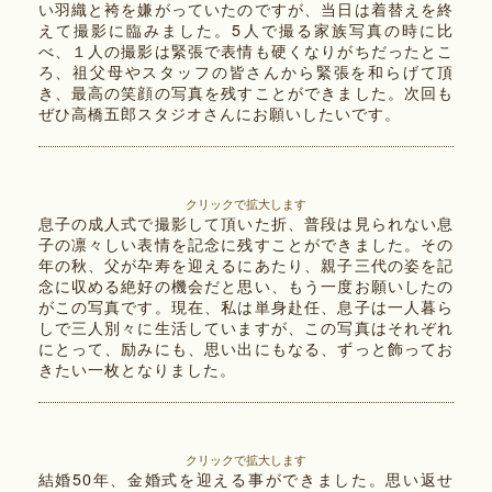
い羽織と袴を嫌がっていたのですが、当日は着替えを終
えて撮影に臨みました。5人で撮る家族写真の時に比
べ、１人の撮影は緊張で表情も硬くなりがちだったとこ
ろ、祖父母やスタッフの皆さんから緊張を和らげて頂
き、最高の笑顔の写真を残すことができました。次回も
ぜひ高橋五郎スタジオさんにお願いしたいです。
クリックで拡大します
息子の成人式で撮影して頂いた折、普段は見られない息
子の凛々しい表情を記念に残すことができました。その
年の秋、父が卆寿を迎えるにあたり、親子三代の姿を記
念に収める絶好の機会だと思い、もう一度お願いしたの
がこの写真です。現在、私は単身赴任、息子は一人暮ら
しで三人別々に生活していますが、この写真はそれぞれ
にとって、励みにも、思い出にもなる、ずっと飾ってお
きたい一枚となりました。
クリックで拡大します
結婚50年、金婚式を迎える事ができました。思い返せ