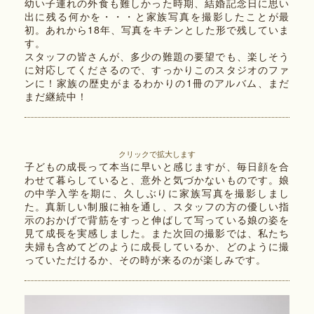
幼い子連れの外食も難しかった時期、結婚記念日に思い
出に残る何かを・・・と家族写真を撮影したことが最
初。あれから18年、写真をキチンとした形で残していま
す。
スタッフの皆さんが、多少の難題の要望でも、楽しそう
に対応してくださるので、すっかりこのスタジオのファ
ンに！家族の歴史がまるわかりの1冊のアルバム、まだ
まだ継続中！
クリックで拡大します
子どもの成長って本当に早いと感じますが、毎日顔を合
わせて暮らしていると、意外と気づかないものです。娘
の中学入学を期に、久しぶりに家族写真を撮影しまし
た。真新しい制服に袖を通し、スタッフの方の優しい指
示のおかげで背筋をすっと伸ばして写っている娘の姿を
見て成長を実感しました。また次回の撮影では、私たち
夫婦も含めてどのように成長しているか、どのように撮
っていただけるか、その時が来るのが楽しみです。