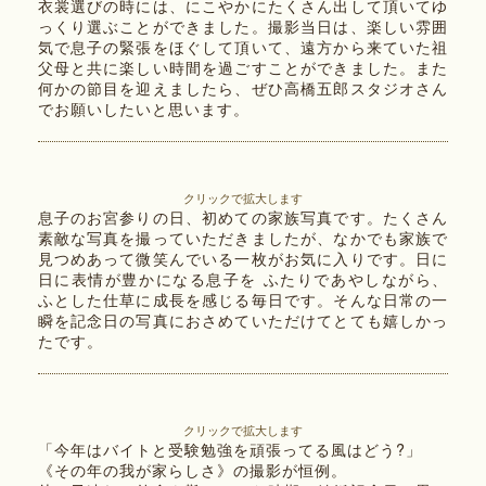
衣裳選びの時には、にこやかにたくさん出して頂いてゆ
っくり選ぶことができました。撮影当日は、楽しい雰囲
気で息子の緊張をほぐして頂いて、遠方から来ていた祖
父母と共に楽しい時間を過ごすことができました。また
何かの節目を迎えましたら、ぜひ高橋五郎スタジオさん
でお願いしたいと思います。
クリックで拡大します
息子のお宮参りの日、初めての家族写真です。たくさん
素敵な写真を撮っていただきましたが、なかでも家族で
見つめあって微笑んでいる一枚がお気に入りです。日に
日に表情が豊かになる息子を ふたりであやしながら、
ふとした仕草に成長を感じる毎日です。そんな日常の一
瞬を記念日の写真におさめていただけてとても嬉しかっ
たです。
クリックで拡大します
「今年はバイトと受験勉強を頑張ってる風はどう?」
《その年の我が家らしさ》の撮影が恒例。