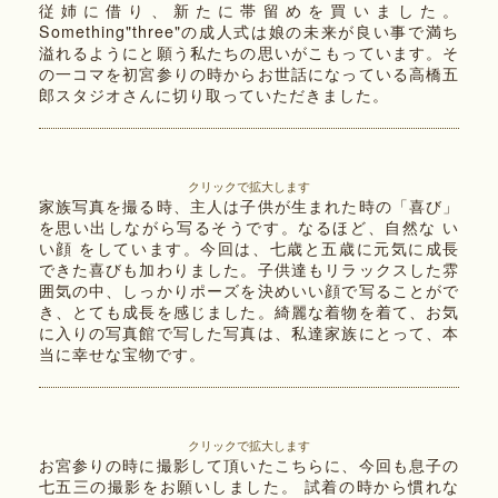
従姉に借り、新たに帯留めを買いました。
Something"three"の成人式は娘の未来が良い事で満ち
溢れるようにと願う私たちの思いがこもっています。そ
の一コマを初宮参りの時からお世話になっている高橋五
郎スタジオさんに切り取っていただきました。
クリックで拡大します
家族写真を撮る時、主人は子供が生まれた時の「喜び」
を思い出しながら写るそうです。なるほど、自然な い
い顔 をしています。今回は、七歳と五歳に元気に成長
できた喜びも加わりました。子供達もリラックスした雰
囲気の中、しっかりポーズを決めいい顔で写ることがで
き、とても成長を感じました。綺麗な着物を着て、お気
に入りの写真館で写した写真は、私達家族にとって、本
当に幸せな宝物です。
クリックで拡大します
お宮参りの時に撮影して頂いたこちらに、今回も息子の
七五三の撮影をお願いしました。 試着の時から慣れな