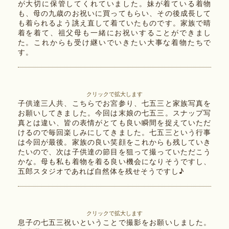
が大切に保管してくれていました。妹が着ている着物
も、母の九歳のお祝いに買ってもらい、その後成長して
も着られるよう誂え直して着ていたものです。家族で晴
着を着て、祖父母も一緒にお祝いすることができまし
た。これからも受け継いでいきたい大事な着物たちで
す。
クリックで拡大します
子供達三人共、こちらでお宮参り、七五三と家族写真を
お願いしてきました。今回は末娘の七五三。スナップ写
真とは違い、皆の表情がとても良い瞬間を捉えていただ
けるので毎回楽しみにしてきました。七五三という行事
は今回が最後。家族の良い笑顔をこれからも残していき
たいので、次は子供達の節目を狙って撮っていただこう
かな。母も私も着物を着る良い機会になりそうですし、
五郎スタジオであれば自然体を残せそうですし♪
クリックで拡大します
息子の七五三祝いということで撮影をお願いしました。