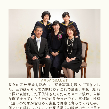
クリックで拡大します
長女の高校卒業を記念し、家族写真を撮って頂きまし
た。三姉妹そろっての制服姿もこれで最後。初めは照れ
て固い表情だった子供達もだんだんカメラに慣れ、自然
な顔で撮ってもらえたのが良かったです。三姉妹、性格
は違うのですが皆明るく素直で健康に育ってくれた事、
何よりも嬉しいです。まだ反抗期？の娘がいたりで日々