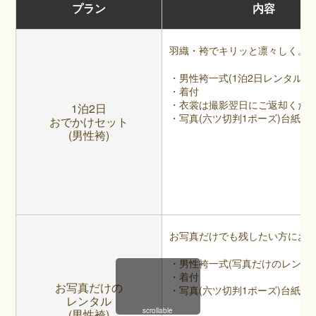
プラン
内容
羽織・袴でキリッと凛々しく。
・男性袴一式(1泊2日レンタル)
・着付
・衣裳は撮影翌日にご返却くだ
1泊2日
・写真(六ツ切判1ポーズ)台紙付
おでかけセット
(男性袴)
お写真だけでも残したい方にお
・男性袴一式(写真だけのレンタル
・着付
お写真だけの
・写真(六ツ切判1ポーズ)台紙付
レンタル
scrollable
(男性袴)