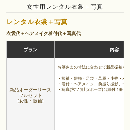
女性用レンタル衣裳＋写真
レンタル衣裳＋写真
衣裳代＋ヘアメイク着付代＋写真代
プラン
内容
お嬢さまの寸法に合わせて新品振袖を
・振袖・髪飾・足袋・草履・小物・バ
・着付・ヘアメイク、前撮り撮影、一
新品オーダーリース
・写真(六ツ切判2ポーズ)台紙付 1冊
フルセット
(女性・振袖)