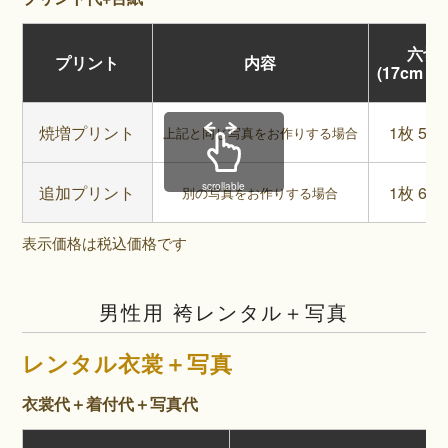
六切
プリント
内容
(17cm × 
焼増プリント
1枚 5,5
上記と同じ写真をお作りする場合
scrollable
追加プリント
1枚 6,6
別の写真をお作りする場合
表示価格は税込価格です
男性用 袴レンタル＋写真
レンタル衣裳＋写真
衣裳代＋着付代＋写真代