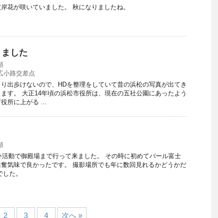
岸花が咲いていました。 秋になりましたね。
きました
類
広小路交差点
り出歩けないので、HDを整理をしていて昔の浜松の写真が出てき
ます。 大正14年頃の浜松市役所は、現在の五社公園にあったよう
所に上がる ...
類
野外活動で御殿場まで行って来ました。 その時に初めてパール富士
奮気味で良かったです。 撮影場所でも年に数回見れるかどうかだ
でした。
2
3
4
次へ »