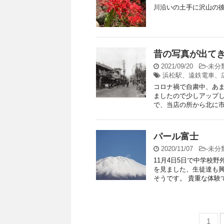
川沿いの土手に沢山の彼
昔の写真が出て
2021/09/20
-
未分
浜松駅、遠鉄電車、
コロナ禍で自粛中、あま
ましたので少しアップし
で、当店の所から北に市役
パール富士
2020/11/07
-
未分
11月4日5日で中学校
を見ました、生徒達も興
そうです。 貴重な体験
1