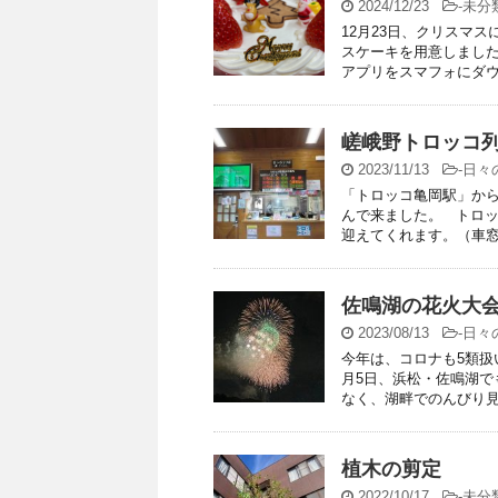
2024/12/23
-
未分
12月23日、クリスマ
スケーキを用意しました
アプリをスマフォにダウウ
嵯峨野トロッコ
2023/11/13
-
日々
「トロッコ亀岡駅」か
んで来ました。 トロ
迎えてくれます。（車窓か
佐鳴湖の花火大
2023/08/13
-
日々
今年は、コロナも5類扱
月5日、浜松・佐鳴湖で
なく、湖畔でのんびり見る
植木の剪定
2022/10/17
-
未分