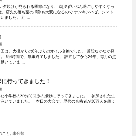
い夕焼けが見られる季節になり、 朝夕ずいぶん過ごしやすくなっ
は、店先の落ち葉の掃除も大変になるので ナンキンハゼ、シマト
ました。 紅 ...
検
類
回は、大掛かりの8年ぶりのオイル交換でした。 普段なかなか見
。 約4時間で、無事終了しました。 設置してから24年、毎月の点
いていま ...
影に行ってきました！
類
た小学校の30分間回泳の撮影に行ってきました。 参加された生
泳いでいました。 本日の大会で、歴代の合格者が30万人を超え
のこと
,
未分類