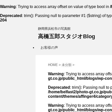
Warning
: Trying to access array offset on value of type bool in
/
Deprecated
: trim(): Passing null to parameter #1 ($string) of ty
204
静岡県浜松市の写真館
高橋五郎スタジオBlog
お客様の声
HOME
>
未分類
>
Warning
: Trying to access array off
gt.co.jp/public_html/blogs/wp-co
Deprecated
: trim(): Passing null to
/home/belfast2/photo-gt.co.jp/pub
content/themes/affinger4/categor
Warning
: Trying to access array off
gt.co.jp/public_html/blogs/wp-co