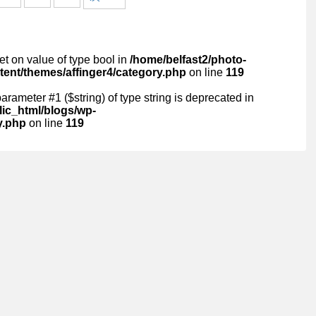
set on value of type bool in
/home/belfast2/photo-
ntent/themes/affinger4/category.php
on line
119
 parameter #1 ($string) of type string is deprecated in
lic_html/blogs/wp-
y.php
on line
119