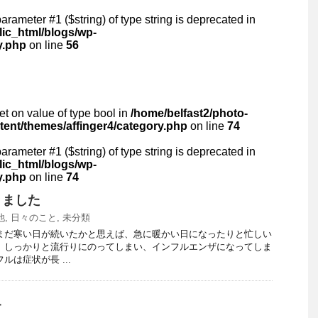
 parameter #1 ($string) of type string is deprecated in
lic_html/blogs/wp-
y.php
on line
56
set on value of type bool in
/home/belfast2/photo-
ntent/themes/affinger4/category.php
on line
74
 parameter #1 ($string) of type string is deprecated in
lic_html/blogs/wp-
y.php
on line
74
きました
他
,
日々のこと
,
未分類
まだ寒い日が続いたかと思えば、急に暖かい日になったりと忙しい
 しっかりと流行りにのってしまい、インフルエンザになってしま
ルは症状が長 ...
キ