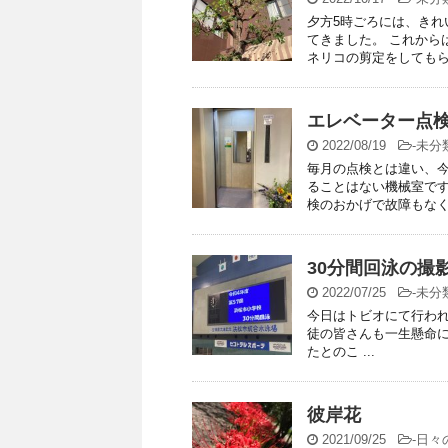
夕方5時ごろには、きれ
てきました。 これから
ネリコの剪定をしてもらい
エレベーター点
2022/08/19
-
未分
毎月の点検とは違い、今
ることはない機械室です
検のおかげで故障もなく動
30分間回泳の撮
2022/07/25
-
未分
今日はトビオにて行われ
徒の皆さんも一生懸命に
たとのこ ...
彼岸花
2021/09/25
-
日々