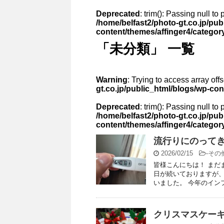
Deprecated
: trim(): Passing null to
/home/belfast2/photo-gt.co.jp/pub
content/themes/affinger4/categor
「未分類」 一覧
Warning
: Trying to access array off
gt.co.jp/public_html/blogs/wp-co
Deprecated
: trim(): Passing null to
/home/belfast2/photo-gt.co.jp/pub
content/themes/affinger4/categor
流行りにのって
2026/02/15
-
その
皆様こんにちは！ まだ
日が続いておりますが、
いました。 今年のインフ
クリスマスケー