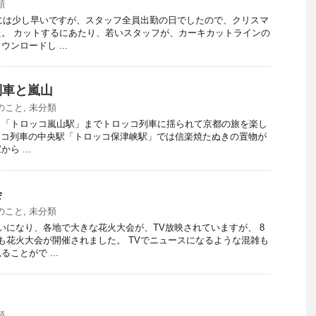
類
スには少し早いですが、スタッフ全員出勤の日でしたので、クリスマ
。 カットするにあたり、若いスタッフが、カーキカットラインの
ンロードし ...
列車と嵐山
のこと
,
未分類
ら「トロッコ嵐山駅」までトロッコ列車に揺られて京都の旅を楽し
ッコ列車の中央駅「トロッコ保津峡駅」では信楽焼たぬきの置物が
ら ...
会
のこと
,
未分類
いになり、各地で大きな花火大会が、TV放映されていますが、 8
も花火大会が開催されました。 TVでニュースになるような混雑も
ことがで ...
類