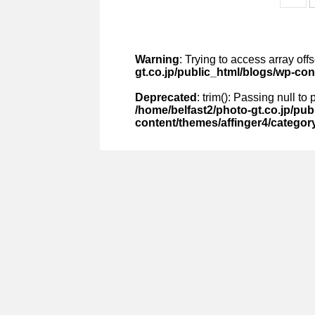
Warning
: Trying to access array off
gt.co.jp/public_html/blogs/wp-co
Deprecated
: trim(): Passing null to
/home/belfast2/photo-gt.co.jp/pub
content/themes/affinger4/categor